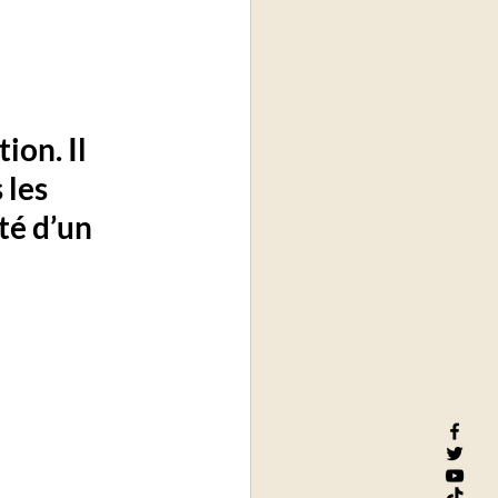
on. Il 
les 
té d’un 