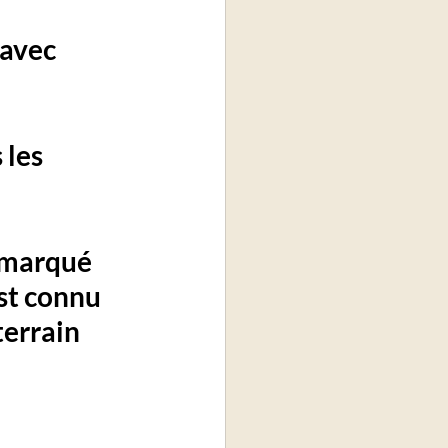
avec 
les 
 marqué 
st connu 
terrain 