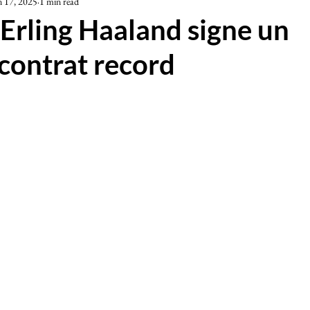
n 17, 2025
1 min read
iété
: Erling Haaland signe un
contrat record