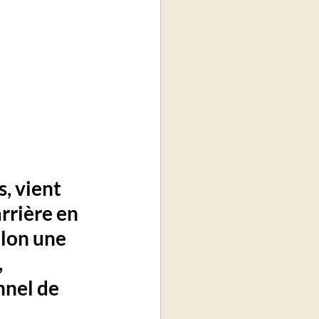
, vient 
rrière en 
lon une 
 
nnel de 