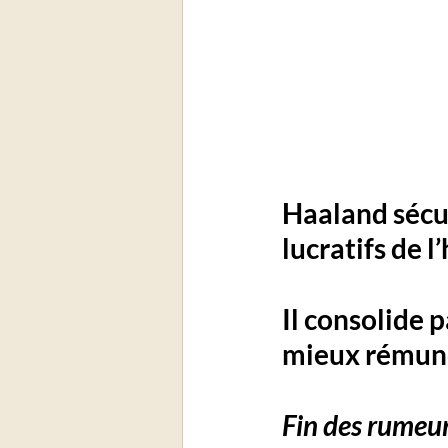
Haaland sécuri
lucratifs de l
Il consolide 
mieux rémuné
Fin des rumeu