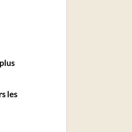
plus 
s les 