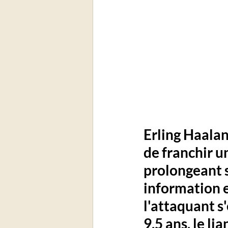
Erling Haalan
de franchir u
prolongeant s
information e
l'attaquant s
9,5 ans, le li