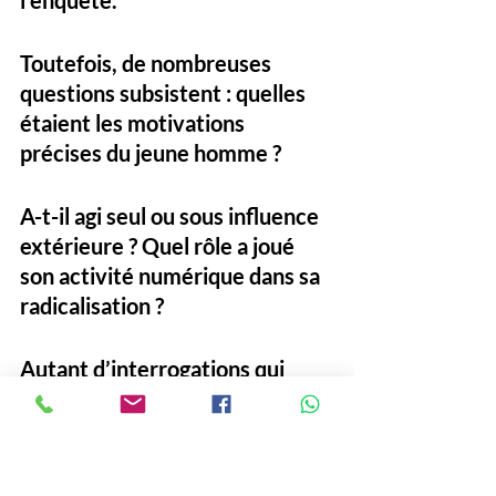
l’enquête. 
Toutefois, de nombreuses 
questions subsistent : quelles 
étaient les motivations 
précises du jeune homme ? 
A-t-il agi seul ou sous influence 
extérieure ? Quel rôle a joué 
son activité numérique dans sa 
radicalisation ?
Autant d’interrogations qui 
devraient être éclaircies lors du 
procès, déjà annoncé comme 
l’un des plus médiatisés de 
l’année aux États-Unis.