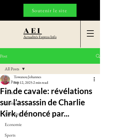
Soutenir le site
AEI
Actualités Express Info
Post
All Posts
Towanou Johannes
All Posts
Sep 12, 2025
2 min read
Fin de cavale: révélations
Santé
sur l’assassin de Charlie
Politique
Kirk, dénoncé par...
Coaching
Economie
Sports