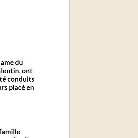
dame du 
entin, ont 
té conduits 
rs placé en 
famille 