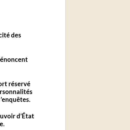
cité des 
 dénoncent 
ort réservé 
rsonnalités 
d’enquêtes.
uvoir d’État 
e. 