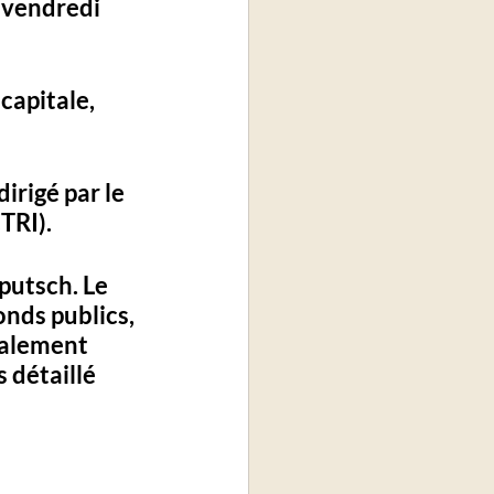
 vendredi 
capitale, 
irigé par le 
TRI).
putsch. Le 
nds publics, 
galement 
 détaillé 