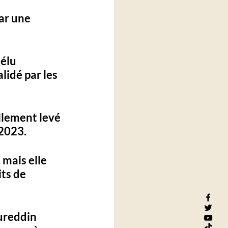
ar une 
élu 
lidé par les 
ellement levé 
2023. 
 mais elle 
ts de 
ureddin 