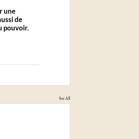
r une 
ussi de 
u pouvoir.
See All