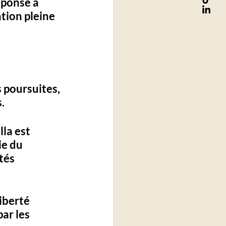
éponse à 
tion pleine 
poursuites, 
. 
la est 
ie du 
tés 
iberté 
ar les 