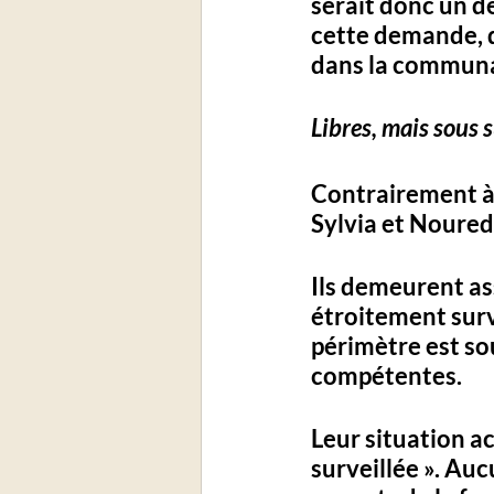
serait donc un d
cette demande, d
dans la communau
Libres, mais sous 
Contrairement à
Sylvia et Noured
Ils demeurent ass
étroitement surve
périmètre est so
compétentes.
Leur situation ac
surveillée ». Auc