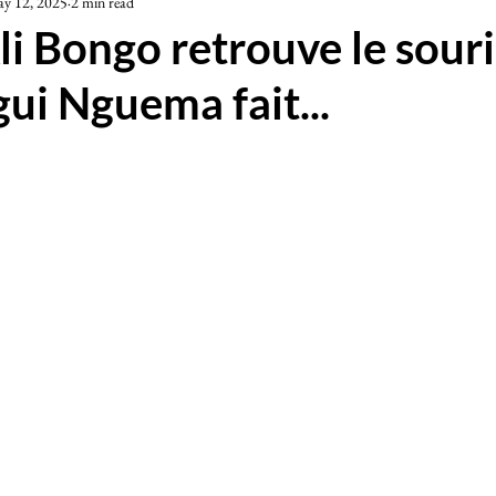
y 12, 2025
2 min read
iété
i Bongo retrouve le souri
gui Nguema fait...