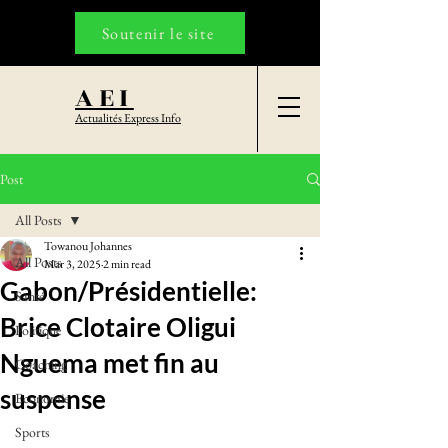
Soutenir le site
AEI
Actualités Express Info
Post
All Posts
Towanou Johannes
All Posts
Mar 3, 2025
2 min read
Gabon/Présidentielle:
Santé
Brice Clotaire Oligui
Politique
Nguema met fin au
Coaching
suspense
Economie
Sports