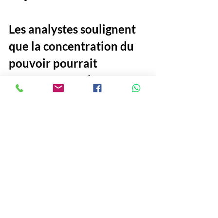
Les analystes soulignent 
que la concentration du 
pouvoir pourrait 
compromettre la 
transparence et l'équité 
du scrutin à venir. 
Ceci, surtout dans un 
environnement marqué 
par des réformes 
structurelles encore 
fragiles. 