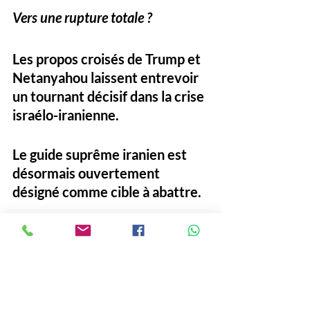
Vers une rupture totale ?
Les propos croisés de Trump et 
Netanyahou laissent entrevoir 
un tournant décisif dans la crise 
israélo-iranienne. 
Le guide suprême iranien est 
désormais ouvertement 
désigné comme cible à abattre. 
Et pendant que les mots se 
durcissent, les missiles 
pleuvent. Le point de non-
retour semble dangereusement 
proche.