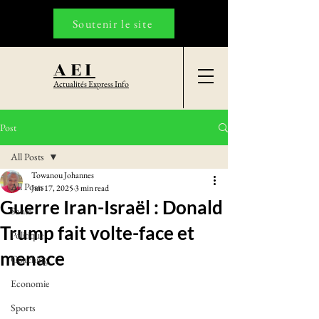
Soutenir le site
AEI
Actualités Express Info
Post
All Posts
Towanou Johannes
All Posts
Jun 17, 2025
3 min read
Guerre Iran-Israël : Donald
Santé
Trump fait volte-face et
Politique
menace
Coaching
Economie
Sports