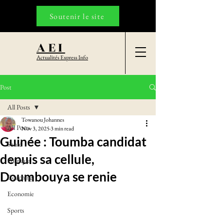
Soutenir le site
AEI
Actualités Express Info
Post
All Posts
Towanou Johannes
All Posts
Nov 3, 2025
3 min read
Guinée : Toumba candidat
Santé
depuis sa cellule,
Politique
Doumbouya se renie
Coaching
Economie
Sports