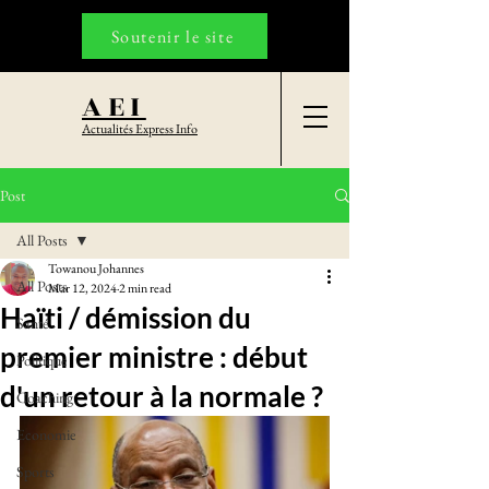
Soutenir le site
AEI
Actualités Express Info
Post
All Posts
Towanou Johannes
All Posts
Mar 12, 2024
2 min read
Haïti / démission du
Santé
premier ministre : début
Politique
d'un retour à la normale ?
Coaching
Economie
Sports