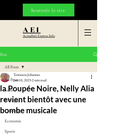
Soutenir le site
AEI
Actualités Express Info
Post
All Posts
Towanou Johannes
All Posts
Jun 10, 2025
2 min read
la Poupée Noire, Nelly Alia
Santé
revient bientôt avec une
Politique
bombe musicale
Coaching
Economie
Sports