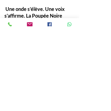
Une onde s’élève. Une voix 
s’affirme.
La Poupée Noire 
revient. Et ce sera intense.
#NellyAlia
#PoupéeNoire
#Musique
#Morceau
# Nelly Alia
Culture et divertissements
See All
Recent Posts