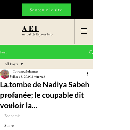
Soutenir le site
AEI
Actualités Express Info
Post
All Posts
Towanou Johannes
All Posts
Dec 15, 2025
2 min read
La tombe de Nadiya Sabeh
Santé
profanée; le coupable dit
Politique
vouloir la...
Coaching
Economie
Sports