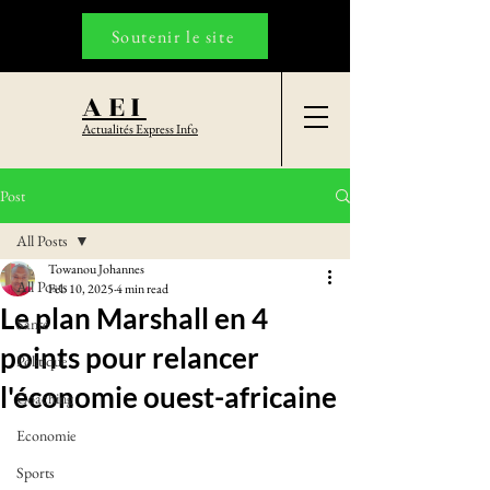
Soutenir le site
AEI
Actualités Express Info
Post
All Posts
Towanou Johannes
All Posts
Feb 10, 2025
4 min read
Le plan Marshall en 4
Santé
points pour relancer
Politique
l'économie ouest-africaine
Coaching
Economie
Sports