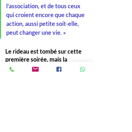
l’association, et de tous ceux 
qui croient encore que chaque 
action, aussi petite soit-elle, 
peut changer une vie. »
Le rideau est tombé sur cette 
première soirée, mais la 
lumière des Femmes Élites du 
Bénin, elle, vient à peine de 
s’allumer.
#FemmesElitesduBenin
#JuvenciaSEGLAAGOSSOU
#Bénin
#Société
Société