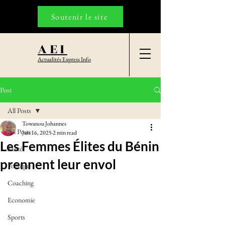
Soutenir le site
AEI
Actualités Express Info
Post
All Posts
Towanou Johannes
All Posts
Jun 16, 2025
2 min read
Les Femmes Élites du Bénin
Santé
prennent leur envol
Politique
Coaching
Economie
Sports