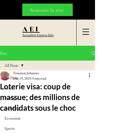
Soutenir le site
AEI
Actualités Express Info
Post
All Posts
Towanou Johannes
All Posts
Dec 19, 2025
3 min read
Loterie visa: coup de
Santé
massue; des millions de
Politique
candidats sous le choc
Coaching
Economie
Sports