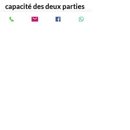
capacité des deux parties 
à maintenir une 
coopération équilibrée 
dans un secteur vital 
pour l’économie 
malienne.
#Mali
#Or
#BarrickGold
#Accord
#AssimiGoïta
Economie
Politique