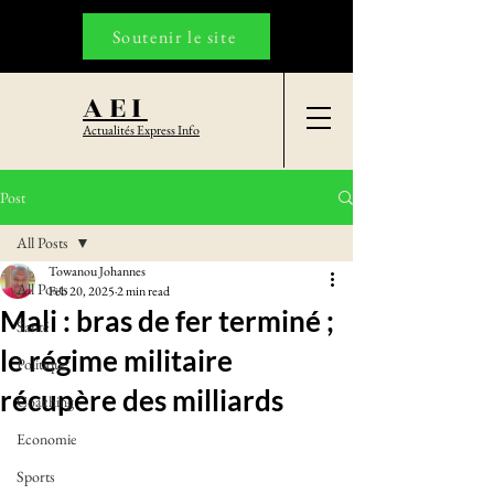
Soutenir le site
AEI
Actualités Express Info
Post
All Posts
Towanou Johannes
All Posts
Feb 20, 2025
2 min read
Mali : bras de fer terminé ;
Santé
le régime militaire
Politique
récupère des milliards
Coaching
Economie
Sports