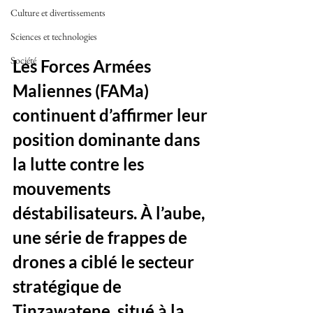
Culture et divertissements
Sciences et technologies
Société
Les Forces Armées 
Maliennes (FAMa) 
continuent d’affirmer leur 
position dominante dans 
la lutte contre les 
mouvements 
déstabilisateurs. À l’aube, 
une série de frappes de 
drones a ciblé le secteur 
stratégique de 
Tinzawatene, situé à la 