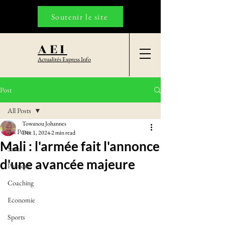
Soutenir le site
AEI
Actualités Express Info
Post
All Posts
Towanou Johannes
All Posts
Dec 1, 2024
2 min read
Mali : l'armée fait l'annonce
Santé
d'une avancée majeure
Politique
Coaching
Economie
Sports