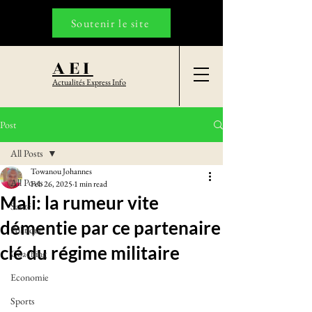
Soutenir le site
AEI
Actualités Express Info
Post
All Posts
Towanou Johannes
All Posts
Feb 26, 2025
1 min read
Mali: la rumeur vite
Santé
démentie par ce partenaire
Politique
clé du régime militaire
Coaching
Economie
Sports