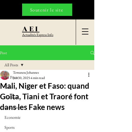
Soutenir le site
AEI
Actualités Express Info
Post
All Posts
Towanou Johannes
All Posts
Jan 30, 2025
4 min read
Mali, Niger et Faso: quand
Santé
Goïta, Tiani et Traoré font
Politique
dans les Fake news
Coaching
Economie
Sports