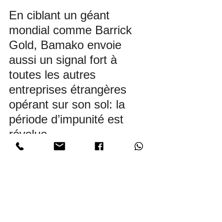
En ciblant un géant 
mondial comme Barrick 
Gold, Bamako envoie 
aussi un signal fort à 
toutes les autres 
entreprises étrangères 
opérant sur son sol: la 
période d’impunité est 
révolue.
Désormais, chaque dollar 
gagné sur le sol malien 
devra faire l’objet d’un 
partage plus équitable.