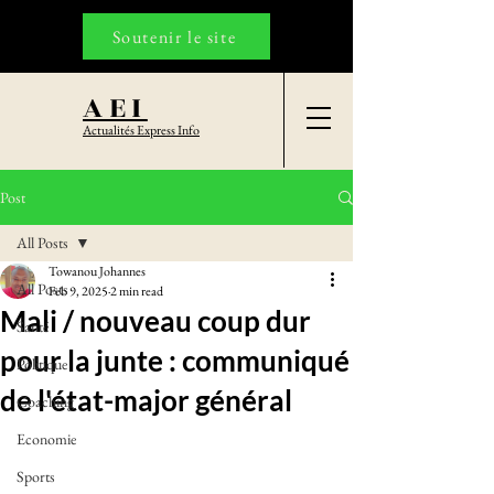
Soutenir le site
AEI
Actualités Express Info
Post
All Posts
Towanou Johannes
All Posts
Feb 9, 2025
2 min read
Mali / nouveau coup dur
Santé
pour la junte : communiqué
Politique
de l'état-major général
Coaching
Economie
Sports