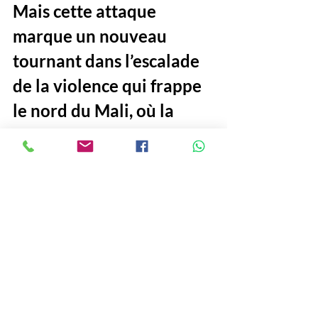
Mais cette attaque 
marque un nouveau 
tournant dans l’escalade 
de la violence qui frappe 
le nord du Mali, où la 
population civile reste la 
première victime du 
terrorisme.
#Mali
#Attaque
#Terrorisme
#Gao
Politique