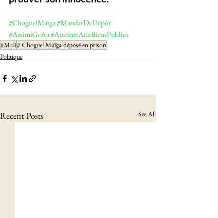
#ChoguelMaïga
#MandatDeDépôt
#AssimiGoïta
#AtteinteAuxBiensPublics
#Mali
# Choguel Maïga déposé en prison
Politique
See All
Recent Posts