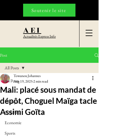
Soutenir le site
AEI
Actualités Express Info
Post
All Posts
Towanou Johannes
All Posts
Aug 19, 2025
2 min read
Mali: placé sous mandat de
Santé
dépôt, Choguel Maïga tacle
Politique
Assimi Goïta
Coaching
Economie
Sports