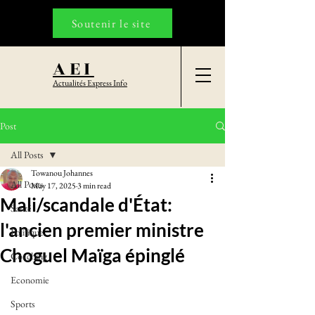
Soutenir le site
AEI
Actualités Express Info
Post
All Posts
Towanou Johannes
All Posts
May 17, 2025
3 min read
Mali/scandale d'État:
Santé
l'ancien premier ministre
Politique
Choguel Maïga épinglé
Coaching
Economie
Sports