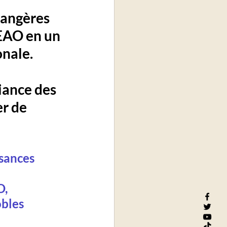
rangères 
DEAO en un 
nale. 
liance des 
r de 
sances 
 
, 
bles 