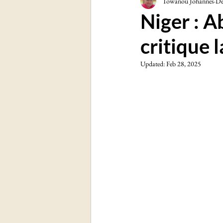
Towanou Johannes
De
Sciences et technologies
Soc
Niger : 
critique 
Updated:
Feb 28, 2025