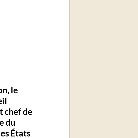
n, le 
il 
 chef de 
e du 
s États 