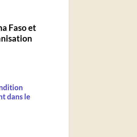
na Faso et 
nisation 
ndition 
t dans le 