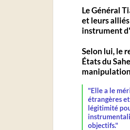
Le Général Ti
et leurs alli
instrument d'
Selon lui, le r
États du Sahe
manipulation
"Elle a le mé
étrangères et
légitimité po
instrumentali
objectifs."