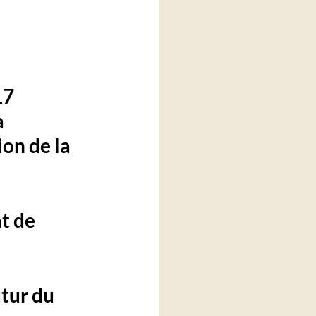
17 
 
on de la 
t de 
tur du 