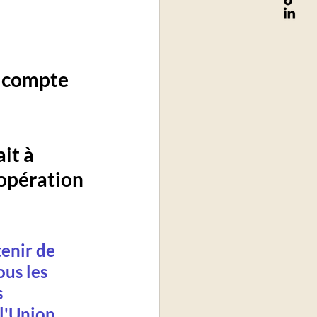
 compte 
it à 
oopération 
enir de 
us les 
 
l'Union 