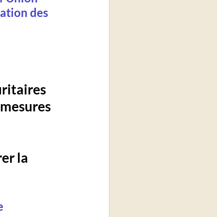
ation des 
itaires 
s mesures 
er la 
e 