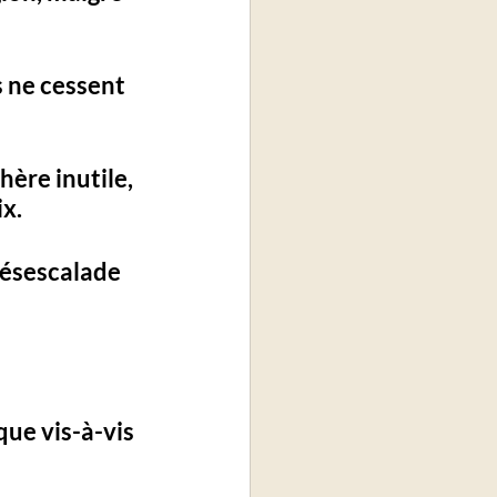
s ne cessent 
hère inutile
, 
ix
. 
désescalade 
ue vis-à-vis 