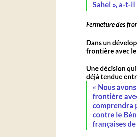
Sahel
 », a-t-
Fermeture des front
Dans un développ
frontière avec le
Une décision qui
déjà tendue ent
« 
Nous avons g
frontière ave
comprendra pa
contre le Béni
françaises de