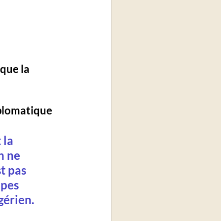
que la 
iplomatique 
la 
n ne 
t pas 
upes 
gérien.