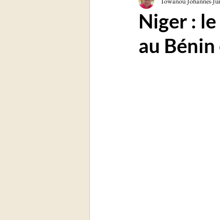
Towanou Johannes
Ju
Sciences et technologies
Soc
Niger : l
au Bénin e