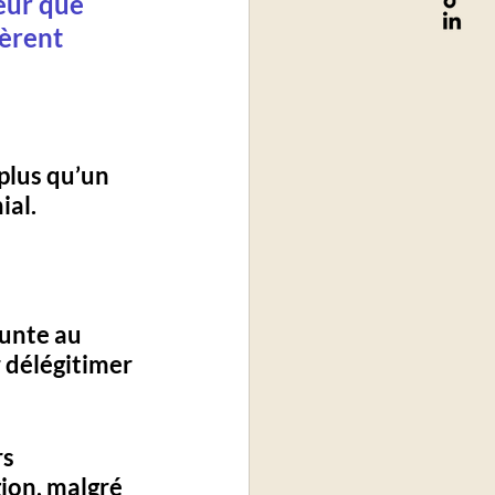
eur que 
èrent 
plus qu’un 
ial
.
junte au 
 délégitimer 
s 
ion, malgré 