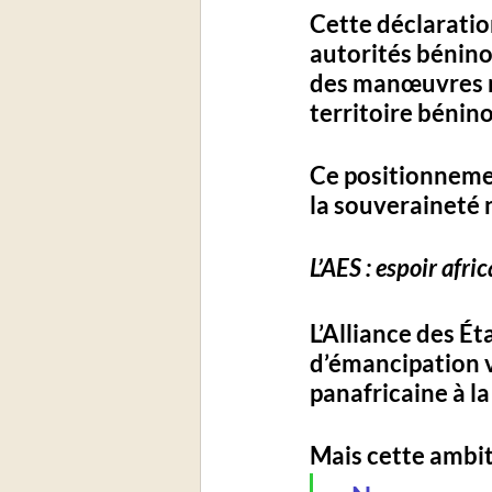
Cette déclaratio
autorités bénino
des manœuvres mi
territoire béninoi
Ce positionnemen
la souveraineté 
L’AES : espoir afr
L’Alliance des É
d’émancipation
 
panafricaine
 à l
Mais cette ambiti