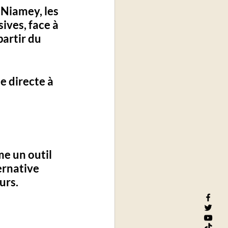
 Niamey, les 
ives, face à 
artir du 
 directe à 
me un 
outil 
ernative 
urs. 