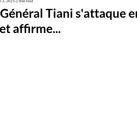
n 1, 2025
2 min read
iété
e Général Tiani s'attaque 
t affirme...