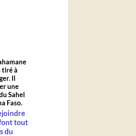
rahamane 
tiré à 
r. Il 
er une 
 du Sahel 
na Faso.
ejoindre 
font tout 
s du 