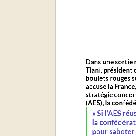
Dans une sortie
Tiani, président 
boulets rouges su
accuse 
la France
stratégie concert
(AES)
, la conféd
« 
Si l’AES réu
la confédérati
pour saboter l