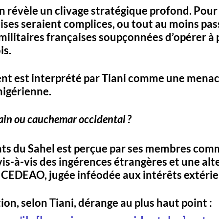
n révèle un 
clivage stratégique
 profond. Pour
ises seraient complices, ou tout au moins pass
litaires françaises soupçonnées d’opérer à p
s. 
t est interprété par Tiani comme une 
menace
nigérienne
.
icain ou cauchemar occidental ?
tats du Sahel est perçue par ses membres com
vis-à-vis des ingérences étrangères et une 
alt
a CEDEAO, jugée inféodée aux intérêts extérie
on, selon Tiani, dérange au plus haut point :