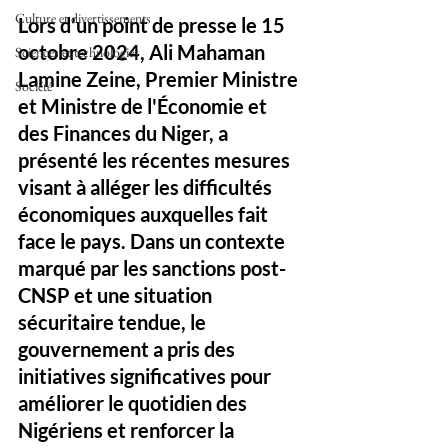
Culture et divertissements
Lors d’un point de presse le 15 
octobre 2024, Ali Mahaman 
Sciences et technologies
Lamine Zeine, Premier Ministre 
Société
et Ministre de l'Économie et 
des Finances du Niger, a 
présenté les récentes mesures 
visant à alléger les difficultés 
économiques auxquelles fait 
face le pays. Dans un contexte 
marqué par les sanctions post-
CNSP et une situation 
sécuritaire tendue, le 
gouvernement a pris des 
initiatives significatives pour 
améliorer le quotidien des 
Nigériens et renforcer la 