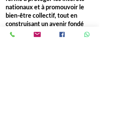
nationaux et à promouvoir le 
bien-être collectif, tout en 
construisant un avenir fondé 
sur l’indépendance et la gestion 
souveraine des ressources du 
pays.
#Niger
#Ali Lamine Zeine
# série de mesures
Politique
See All
Recent Posts