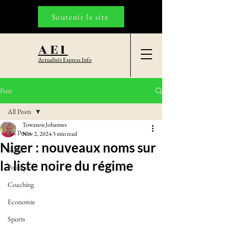
Soutenir le site
AEI
Actualités Express Info
Post
All Posts
Towanou Johannes
All Posts
Nov 2, 2024
3 min read
Niger : nouveaux noms sur
Santé
la liste noire du régime
Politique
Coaching
Economie
Sports