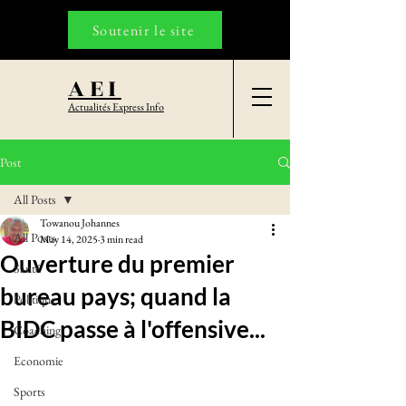
Soutenir le site
AEI
Actualités Express Info
Post
All Posts
Towanou Johannes
All Posts
May 14, 2025
3 min read
Ouverture du premier
Santé
bureau pays; quand la
Politique
BIDC passe à l'offensive...
Coaching
Economie
Sports