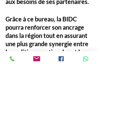
aux besoins de ses partenaires. 
Grâce à ce bureau, la BIDC 
pourra renforcer son ancrage 
dans la région tout en assurant 
une plus grande synergie entre 
les politiques nationales et les 
objectifs de développement 
communautaire.
#BIDC
#Cedeao
#Bureau
#Pays
#Côte d'Ivoire
Economie
Politique