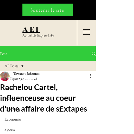
Soutenir le site
AEI
Actualités Express Info
Post
All Posts
Towanou Johannes
All Posts
Jan 23
3 min read
Rachelou Cartel,
Santé
influenceuse au coeur
Politique
d'une affaire de s£xtapes
Coaching
Economie
Sports