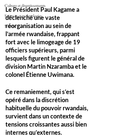
Culture et divertissements
Le Président Paul Kagame a 
Sciences et technologies
déclenché une vaste 
réorganisation au sein de 
Société
l'armée rwandaise, frappant 
fort avec le limogeage de 19 
officiers supérieurs, parmi 
lesquels figurent le général de 
division Martin Nzaramba et le 
colonel Étienne Uwimana. 
Ce remaniement, qui s’est 
opéré dans la discrétion 
habituelle du pouvoir rwandais, 
survient dans un contexte de 
tensions croissantes aussi bien 
internes qu’externes.