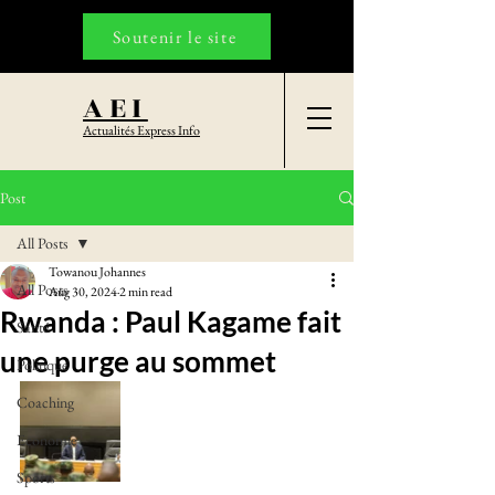
Soutenir le site
AEI
Actualités Express Info
Post
All Posts
Towanou Johannes
All Posts
Aug 30, 2024
2 min read
Rwanda : Paul Kagame fait
Santé
une purge au sommet
Politique
Coaching
Economie
Sports