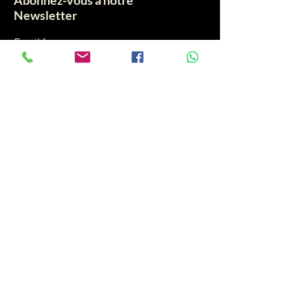
Newsletter
Email
Sourscrire
AEI
Actualités Express Info
Qui sommes nous?
Bienvenue sur Actualités Express !
Notre équipe de passionnés s'engage à fournir
une information rapide, fiable et des analyses
approfondies pour vous tenir informé(e) sur les