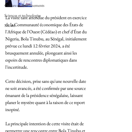
Culture et divertissements
Sciences et technologies
La visite tant attendue du président en exercice 
de la Communauté économique des États de 
Société
l'Afrique de l'Ouest (Cédéao) et chef d'État du 
Nigeria, Bola Tinubu, au Sénégal, initialement 
prévue ce lundi 12 février 2024, a été 
brusquement annulée, plongeant ainsi les 
espoirs de rencontres diplomatiques dans 
l'incertitude. 
Cette décision, prise sans qu'une nouvelle date 
ne soit avancée, a été confirmée par une source 
émanant de la présidence sénégalaise, laissant 
planer le mystère quant à la raison de ce report 
inopiné.
La principale intention de cette visite était de 
permettre une rencontre entre Bola Tinubu et 