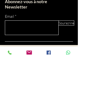
Abonnez-vous à notre
Newsletter
Email
Sourscrire
AEI
Actualités Express Info
Qui sommes nous?
Bienvenue sur Actualités Express !
Notre équipe de passionnés s'engage à fournir
une information rapide, fiable et des analyses
approfondies pour vous tenir informé(e) sur les