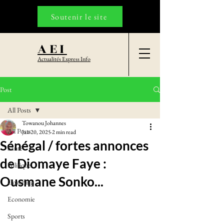
Soutenir le site
AEI
Actualités Express Info
Post
All Posts
Towanou Johannes
All Posts
Jan 20, 2025
2 min read
Sénégal / fortes annonces
Santé
de Diomaye Faye :
Politique
Ousmane Sonko...
Coaching
Economie
Sports