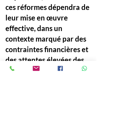
ces réformes dépendra de 
leur mise en œuvre 
effective, dans un 
contexte marqué par des 
contraintes financières et 
des attentes élevées des 
citoyens. 
Les mois à venir 
s’annoncent décisifs pour 
l’avenir de la 
gouvernance publique au 
Sénégal.