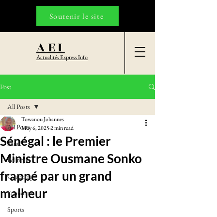
Soutenir le site
AEI
Actualités Express Info
Post
All Posts
Towanou Johannes
All Posts
May 6, 2025
2 min read
Sénégal : le Premier
Santé
Ministre Ousmane Sonko
Politique
frappé par un grand
Coaching
malheur
Economie
Sports