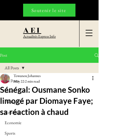
Soutenir le site
AEI
Actualités Express Info
Post
All Posts
Towanou Johannes
All Posts
May 22
2 min read
Sénégal: Ousmane Sonko
Santé
limogé par Diomaye Faye;
Politique
sa réaction à chaud
Coaching
Economie
Sports