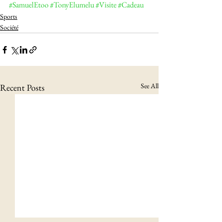
#SamuelEtoo
#TonyElumelu
#Visite
#Cadeau
Sports
Société
See All
Recent Posts