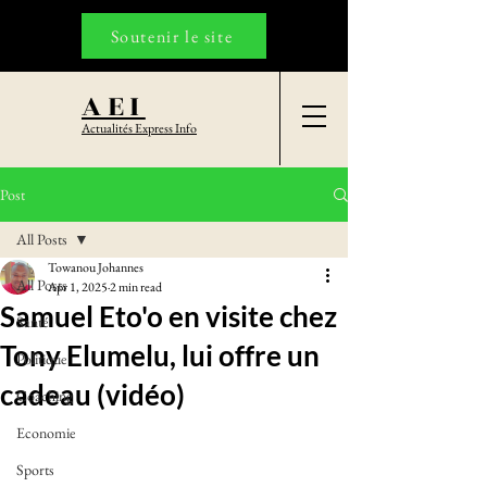
Soutenir le site
AEI
Actualités Express Info
Post
All Posts
Towanou Johannes
All Posts
Apr 1, 2025
2 min read
Samuel Eto'o en visite chez
Santé
Tony Elumelu, lui offre un
Politique
cadeau (vidéo)
Coaching
Economie
Sports