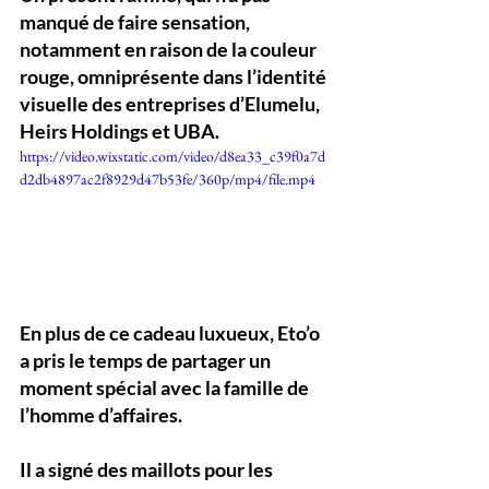
manqué de faire sensation, 
notamment en raison de la couleur 
rouge, omniprésente dans l’identité 
visuelle des entreprises d’Elumelu, 
Heirs Holdings et UBA.
https://video.wixstatic.com/video/d8ea33_c39f0a7d
d2db4897ac2f8929d47b53fe/360p/mp4/file.mp4
En plus de ce cadeau luxueux, Eto’o 
a pris le temps de partager un 
moment spécial avec la famille de 
l’homme d’affaires. 
Il a signé des maillots pour les 