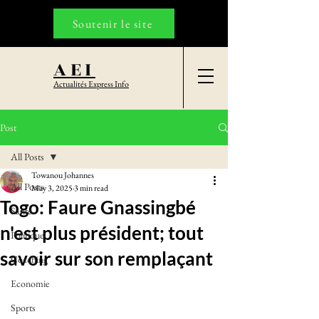
Soutenir le site
AEI
Actualités Express Info
Post
All Posts
Towanou Johannes
All Posts
May 3, 2025
3 min read
Togo: Faure Gnassingbé
Santé
n'est plus président; tout
Politique
savoir sur son remplaçant
Coaching
Economie
Sports