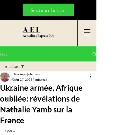
Soutenir le site
AEI
Actualités Express Info
Post
All Posts
Towanou Johannes
All Posts
Mar 27, 2025
3 min read
Ukraine armée, Afrique
Santé
oubliée: révélations de
Politique
Nathalie Yamb sur la
Coaching
France
Economie
Sports