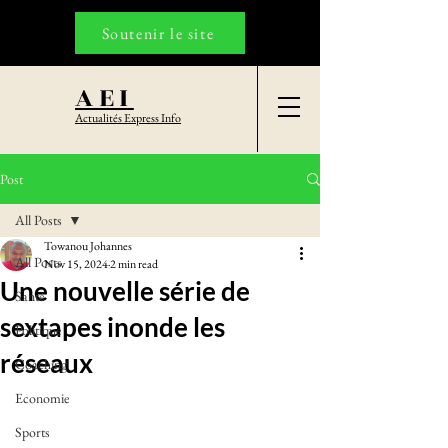
Soutenir le site
AEI
Actualités Express Info
Post
All Posts
Towanou Johannes
All Posts
Nov 15, 2024
2 min read
Une nouvelle série de
Santé
sextapes inonde les
Politique
réseaux
Coaching
Economie
Sports