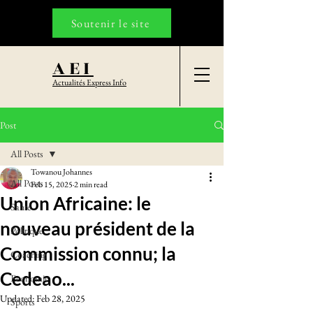
Soutenir le site
AEI
Actualités Express Info
Post
All Posts
Towanou Johannes
All Posts
Feb 15, 2025
2 min read
Union Africaine: le
Santé
nouveau président de la
Politique
Commission connu; la
Coaching
Cedeao...
Economie
Updated:
Feb 28, 2025
Sports