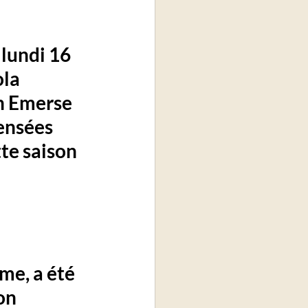
lundi 16 
la 
n Emerse 
ensées 
te saison 
e, a été 
on 