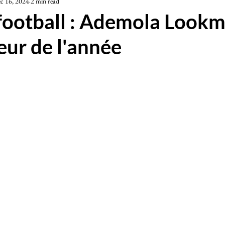
c 16, 2024
2 min read
iété
 football : Ademola Look
eur de l'année