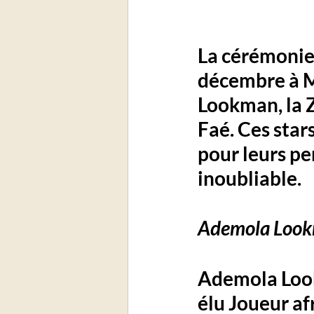
La cérémonie
décembre à M
Lookman, la 
Faé. Ces star
pour leurs pe
inoubliable.
Ademola Lookm
Ademola Look
élu Joueur af