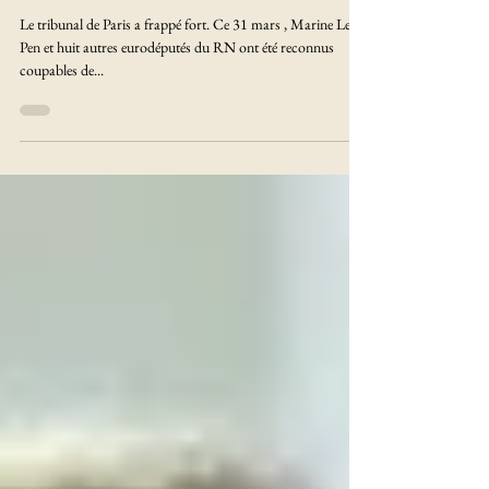
pour Marine le Pen avec
inéligibilité...
Le tribunal de Paris a frappé fort. Ce 31 mars , Marine Le
Pen et huit autres eurodéputés du RN ont été reconnus
coupables de...