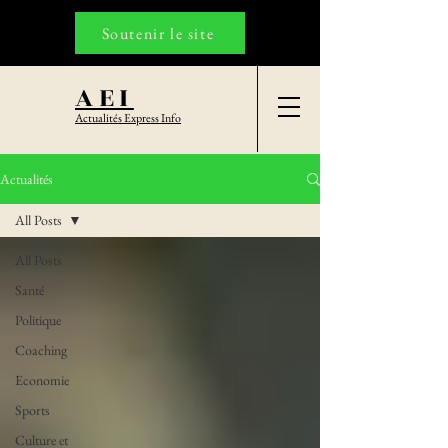
Soutenir le site
AEI
Actualités Express Info
Actualités
All Posts
All Posts
Santé
Politique
Coaching
Economie
Sports
Culture et