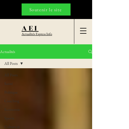
Soutenir le site
AEI
Actualités Express Info
Actualités
All Posts
All Posts
Santé
Politique
Coaching
Economie
Sports
Culture et