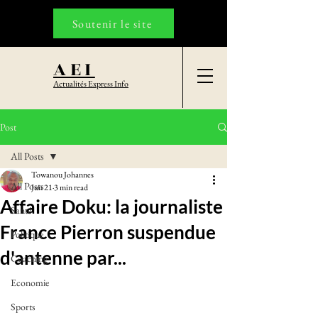
Soutenir le site
AEI
Actualités Express Info
Post
All Posts
Towanou Johannes
All Posts
Jun 21
3 min read
Affaire Doku: la journaliste
Santé
France Pierron suspendue
Politique
d'antenne par...
Coaching
Economie
Sports