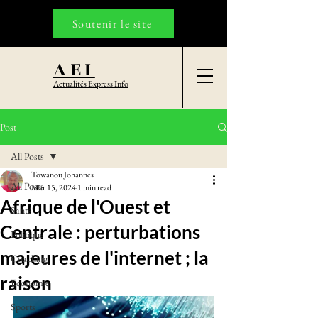
Soutenir le site
AEI
Actualités Express Info
Post
All Posts
Towanou Johannes
All Posts
Mar 15, 2024
1 min read
Afrique de l'Ouest et
Santé
Centrale : perturbations
Politique
majeures de l'internet ; la
Coaching
raison
Economie
Sports