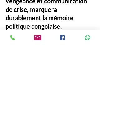
vengeance et communication 
de crise, marquera 
durablement la mémoire 
politique congolaise. 
Si les institutions ne réagissent 
pas fermement, cette affaire 
pourrait créer un dangereux 
précédent, où la vie privée 
devient une arme politique et 
où les ambitions brisées virent 
au chantage d’État.
#DeniseDusauchoy
#Scandale
#Sextapes
#Félix Tshisekedi
#RD Congo
Société
Politique