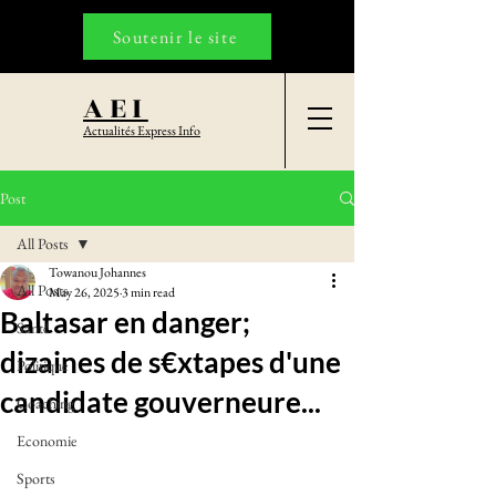
Soutenir le site
AEI
Actualités Express Info
Post
All Posts
Towanou Johannes
All Posts
May 26, 2025
3 min read
Baltasar en danger;
Santé
dizaines de s€xtapes d'une
Politique
candidate gouverneure...
Coaching
Economie
Sports