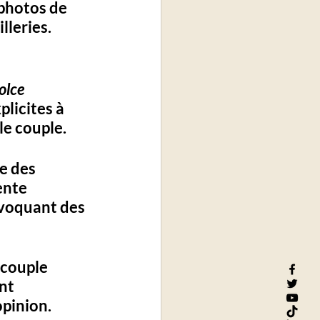
photos de 
lleries.
olce 
plicites à 
e couple. 
e des 
ente 
évoquant des 
 couple 
nt 
pinion. 