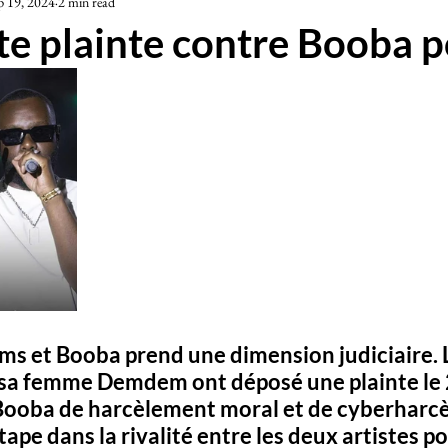
p 19, 2024
2 min read
iété
e plainte contre Booba po
ims et Booba prend une dimension judiciaire. 
 sa femme Demdem ont déposé une plainte le 
Booba de harcèlement moral et de cyberharcè
ape dans la rivalité entre les deux artistes po