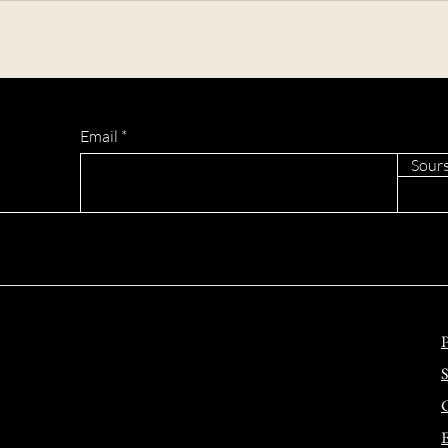
L’Upmb outille les stagiaires
sauv
du journal...
enfan
Email
Sours
P
S