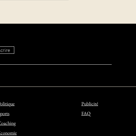
agement assassiné, leur
t de 2 ans...
crire
olitique
Publicité
ports
FAQ
Coaching
Economie