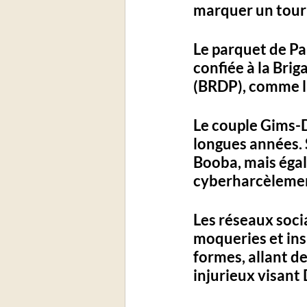
marquer un tourn
Le parquet de Pa
confiée à la Bri
(BRDP), comme l'
Le couple Gims-
longues années. 
Booba, mais égale
cyberharcèlement
Les réseaux soci
moqueries et ins
formes, allant d
injurieux visan