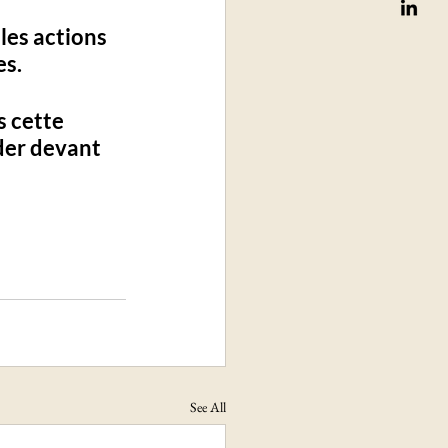
les actions 
s. 
 cette 
der devant 
See All