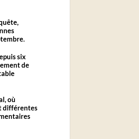
quête, 
onnes 
ptembre.
puis six 
tement de 
table 
l, où 
 différentes 
mmentaires 