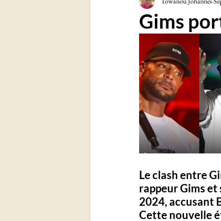
Towanou Johannes
Se
Sciences et technologies
Soc
Gims port
Le clash entre G
rappeur Gims et
2024, accusant 
Cette nouvelle ét