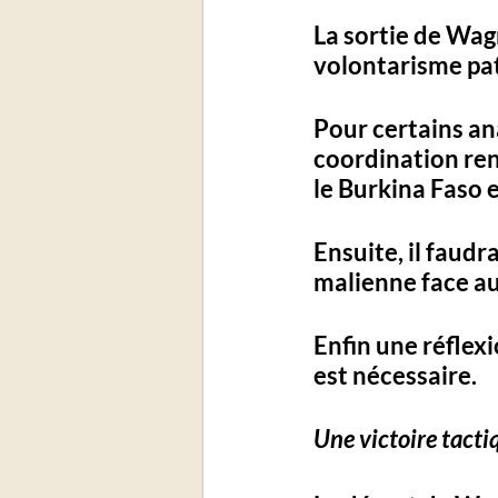
La sortie de Wag
volontarisme pat
Pour certains an
coordination re
le 
Burkina Faso
 
Ensuite, il faudra
malienne
 face a
Enfin une 
réflex
est nécessaire.
Une victoire tacti