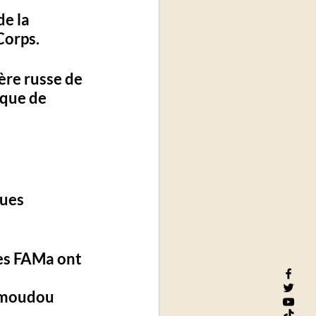
de 
la 
Corps. 
ère russe de 
ique
 de 
ues 
les FAMa ont 
moudou 