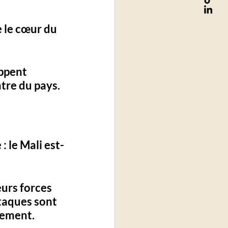
 
le cœur du 
ppent 
tre du pays.
e
 : le Mali est-
eurs forces 
ttaques sont 
dement.