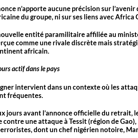
nnonce n’apporte 
aucune précision sur l’avenir
 
ricaine
 du groupe, ni sur ses liens avec 
Africa 
ouvelle entité paramilitaire affiliée au minist
perçue comme une 
rivale discrète mais stratég
ntinent africain.
ours actif dans le pays
ner intervient dans un contexte où 
les attaq
ent fréquentes
. 
ux jours avant l’annonce officielle du retrait, 
 contre une attaque à 
Tessit
 (région de Gao), 
terroristes
, dont un chef nigérien notoire, 
Ma