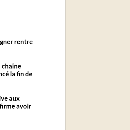
gner rentre 
a chaîne 
cé la 
fin de 
ive aux 
ffirme avoir 