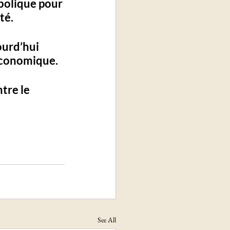
bolique pour 
té. 
ourd’hui 
 économique
.
tre le 
See All