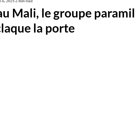
n 6, 2025
2 min read
iété
u Mali, le groupe paramil
laque la porte