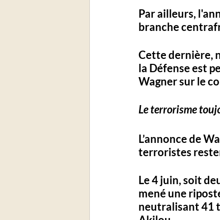
Par ailleurs, l'a
branche centraf
Cette dernière, n
la Défense est 
Wagner sur le co
Le terrorisme touj
L’annonce de Wag
terroristes rest
Le 
4 juin
, soit de
mené une riposte
neutralisant 
41 
Akilou
.