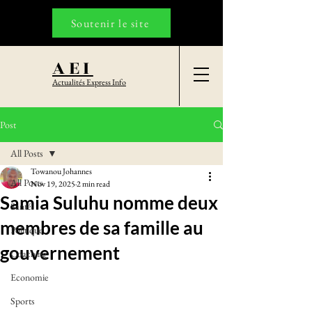
Soutenir le site
AEI
Actualités Express Info
Post
All Posts
Towanou Johannes
All Posts
Nov 19, 2025
2 min read
Samia Suluhu nomme deux
Santé
membres de sa famille au
Politique
gouvernement
Coaching
Economie
Sports