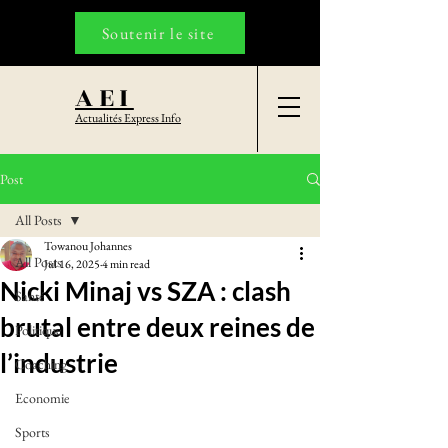
Soutenir le site
AEI
Actualités Express Info
Post
All Posts
Towanou Johannes
All Posts
Jul 16, 2025
4 min read
Nicki Minaj vs SZA : clash
Santé
brutal entre deux reines de
Politique
l’industrie
Coaching
Economie
Sports