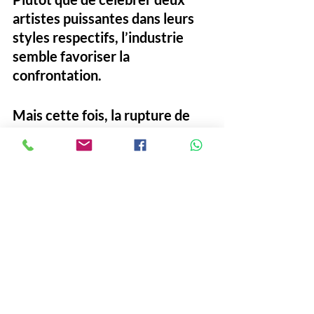
artistes puissantes dans leurs 
styles respectifs, l’industrie 
semble favoriser la 
confrontation.
Mais cette fois, la rupture de 
ton est nette. Nicki s’enferme 
dans une logique conflictuelle 
permanente, là où SZA tente de 
tracer une ligne indépendante, 
plus tournée vers 
l’introspection et la scène.
Et maintenant ?
Reste à savoir si la tension 