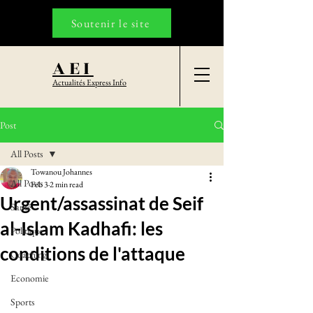
Soutenir le site
AEI
Actualités Express Info
Post
All Posts
Towanou Johannes
All Posts
Feb 3
2 min read
Urgent/assassinat de Seif
Santé
al-Islam Kadhafi: les
Politique
conditions de l'attaque
Coaching
Economie
Sports